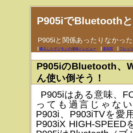
P905iでBluetoo
P905iと関係あったりなかっ
購入したデジモノの価格とレビュー
湯布院
フレッツ
P905iのBlueto
ん使い倒そう！
P905iはある意味、
っても過言じゃないと
P903i、P903iT
P903iX HIGH-S